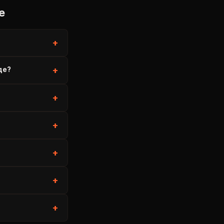
е
+
де?
+
+
+
+
+
+