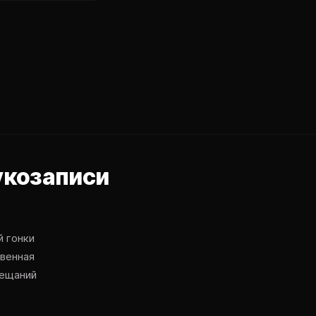
укозаписи
й гонки
твенная
бещаний