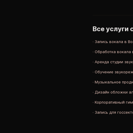
Все услуги 
·
Запись вокала в В
·
Обработка вокала 
·
Аренда студии зву
·
Обучение звукоре
·
Музыкальное прод
·
Дизайн обложки а
·
Корпоративный гим
·
Запись для госсект