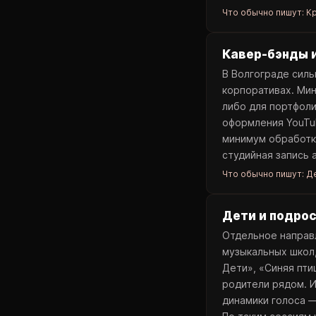
Что обычно пишут:
Кр
Кавер-бэнды 
В Волгограде силь
корпоративах. Мин
либо для портфоли
оформления YouTub
минимум обработк
студийная запись 
Что обычно пишут:
Де
Дети и подро
Отдельное направл
музыкальных школ,
Дети», «Синяя пти
родители рядом. 
динамики голоса —