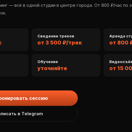
инг — всё в одной студии в центре города. От 800 ₽/час по 
ок.
Сведение треков
Аренда ст
с
от 3 500 ₽/трек
от 800 
Обучение
Видеосъё
уточняйте
от 15 0
ронировать сессию
писать в Telegram