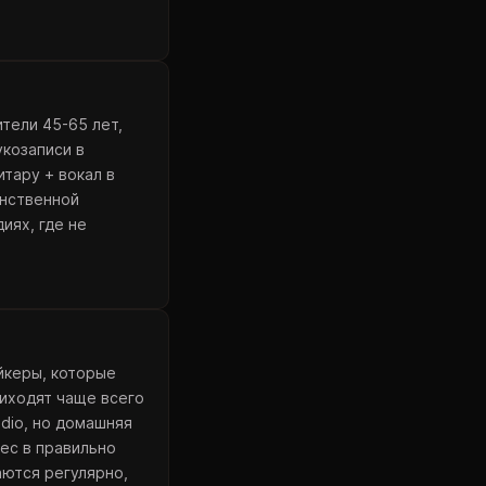
тели 45-65 лет,
укозаписи в
итару + вокал в
анственной
иях, где не
йкеры, которые
риходят чаще всего
dio, но домашняя
lec в правильно
аются регулярно,