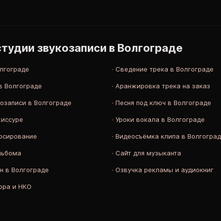
студии звукозаписи в Волгограде
олгограде
·
Сведение трека в Волгограде
в Волгограде
·
Аранжировка трека на заказ
козаписи в Волгограде
·
Песня под ключ в Волгограде
жиссуре
·
Уроки вокала в Волгограде
юсирование
·
Видеосъёмка клипа в Волгогра
льбома
·
Сайт для музыканта
н в Волгограде
·
Озвучка рекламы и аудиокниг
ора и НКО