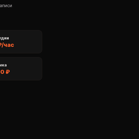
записи
удии
₽/час
мка
00 ₽