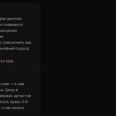
али десятки
состоявшихся
городских
ая
: разъяснить как
покойный подход
023-2025
оссии — к нам
ты. Цены в
риезжих артистов
сать сразу 4-6
: у нас можно