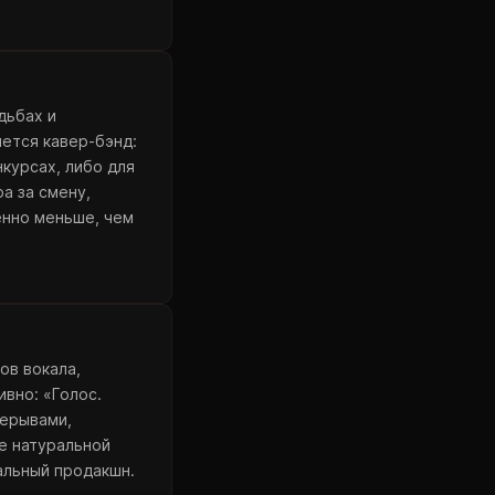
дьбах и
шется кавер-бэнд:
курсах, либо для
а за смену,
енно меньше, чем
ов вокала,
ивно: «Голос.
рерывами,
е натуральной
альный продакшн.