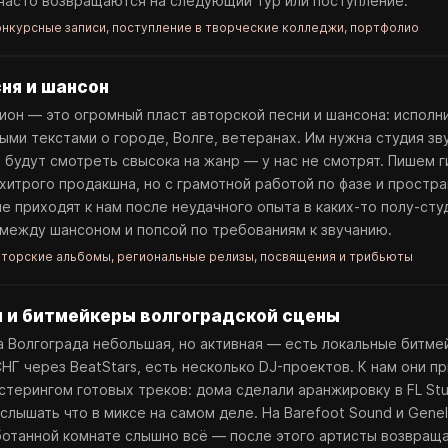
 часто возвращаются на следующий тур или поступление.
нкурсные записи, поступление в творческие колледжи, портфолио
ня и шансон
ион — это огромный пласт авторской песни и шансона: исполни
ыми текстами о городе, Волге, ветеранах. Им нужна студия зв
е будут смотреть свысока на жанр — у нас не смотрят. Пишем г
 хитрого продакшна, но с грамотной работой по фазе и простр
е приходят к нам после неудачного опыта в каких-то полу-студ
 между шансоном и попсой по требованиям к звучанию.
торские альбомы, региональные релизы, посвящения и трибьюты
 и битмейкеры волгоградской сцены
 Волгограда небольшая, но активная — есть локальные битме
НГ через BeatStars, есть несколько DJ-проектов. К нам они п
стерингом готовых треков: дома сделали аранжировку в FL Stu
услышать что в миксе на самом деле. На Barefoot Sound и Gene
ботанной комнате слышно всё — после этого артисты возвращ