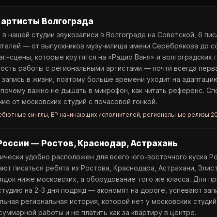
 артисты Волгограда
 в нашей студии звукозаписи в Волгограде на Советской, 6 пис
ителей — от выпускников музучилища имени Серебрякова до 
эп-сцены, которые крутятся на «Радио Ваня» и волгоградских 
ость работы с региональными артистами — почти всегда перв
запись в жизни, поэтому больше времени уходит на адаптацию
 почему важно не дышать в микрофон, как читать референс. С
чие от московских студий с почасовой гонкой.
бютные синглы, EP начинающих исполнителей, региональные релизы 2
оссии — Ростов, Краснодар, Астрахань
ически удобно расположен для всего юго-восточного куска Р
ют писаться ребята из Ростова, Краснодара, Астрахани, Элис
ядок ниже московских, а оборудование того же класса. Для п
тудию на 2-3 дня подряд — экономят на дороге, успевают запи
льная региональная история, которой нет у московских студий
суммарной работы и не платить как за квартиру в центре.