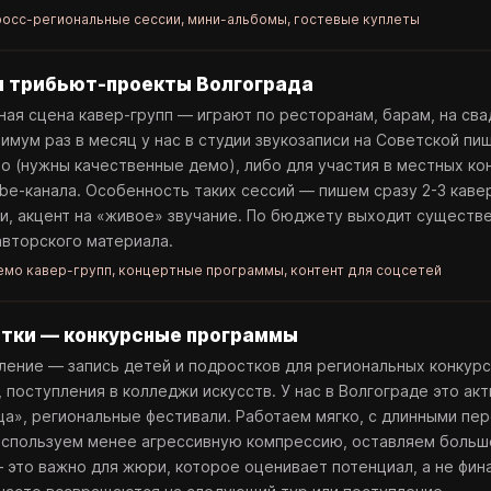
осс-региональные сессии, мини-альбомы, гостевые куплеты
и трибьют-проекты Волгограда
ная сцена кавер-групп — играют по ресторанам, барам, на сва
имум раз в месяц у нас в студии звукозаписи на Советской пи
о (нужны качественные демо), либо для участия в местных кон
e-канала. Особенность таких сессий — пишем сразу 2-3 кавер
и, акцент на «живое» звучание. По бюджету выходит существ
авторского материала.
мо кавер-групп, концертные программы, контент для соцсетей
стки — конкурсные программы
ение — запись детей и подростков для региональных конкурс
 поступления в колледжи искусств. У нас в Волгограде это акт
ца», региональные фестивали. Работаем мягко, с длинными пе
Используем менее агрессивную компрессию, оставляем больш
 это важно для жюри, которое оценивает потенциал, а не фин