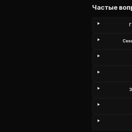
Частые воп
Г
Ско
З