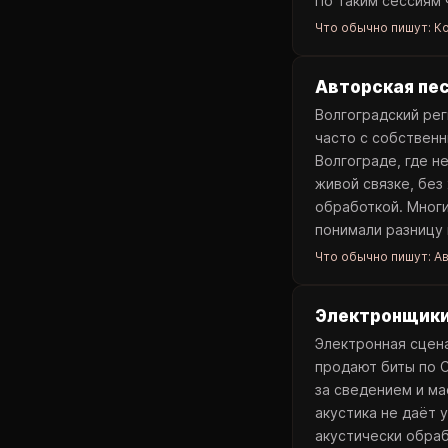
По таким сессиям
Что обычно пишут:
Ко
Авторская пес
Волгоградский рег
часто с собственн
Волгограде, где н
живой связке, без
обработкой. Многи
понимали разницу
Что обычно пишут:
Ав
Электронщики
Электронная сцена
продают биты по С
за сведением и ма
акустика не даёт 
акустически обра