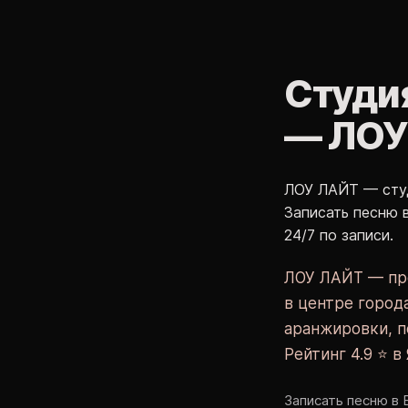
Студия звукозаписи Москва
2026-05-26
Запись вокала Москва
Сведение тр
Студия
— ЛОУ
ЛОУ ЛАЙТ — студи
Записать песню в
24/7 по записи.
ЛОУ ЛАЙТ — про
в центре города
аранжировки, п
Рейтинг 4.9 ⭐ в
Записать песню в 