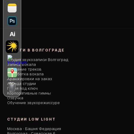
Ai
УСЛУГИ В ВОЛГОГРАДЕ
Студия звукозаписи Волгоград
Запись вокала
Сведение треков
Обработка вокала
Аранжировки на заказ
Аренда студии
Песня под ключ
Корпоративные гимны
Озвучка
Обучение звукорежиссуре
СТУДИИ LOW LIGHT
Москва · Башня Федерация
Волгоград · Советская 6