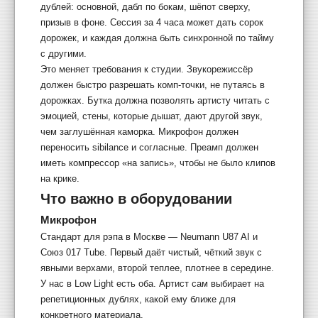
дублей: основной, дабл по бокам, шёпот сверху,
призыв в фоне. Сессия за 4 часа может дать сорок
дорожек, и каждая должна быть синхронной по тайму
с другими.
Это меняет требования к студии. Звукорежиссёр
должен быстро разрешать комп-точки, не путаясь в
дорожках. Бутка должна позволять артисту читать с
эмоцией, стены, которые дышат, дают другой звук,
чем заглушённая каморка. Микрофон должен
переносить sibilance и согласные. Преамп должен
иметь компрессор «на запись», чтобы не было клипов
на крике.
Что важно в оборудовании
Микрофон
Стандарт для рэпа в Москве — Neumann U87 AI и
Союз 017 Tube. Первый даёт чистый, чёткий звук с
явными верхами, второй теплее, плотнее в середине.
У нас в Low Light есть оба. Артист сам выбирает на
репетиционных дублях, какой ему ближе для
конкретного материала.