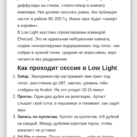
диффузоры на стенах, стекло-обзор в комнату
инженера. Низ должен затухать ровно, без бубнящих
частот в районе 80–250 Гц. Иначе звук будет «заперт
в коробке».
В Low Light акустика спроектирована командой
Efrecord. Это не идеальная нейтральная комната,
скорее «контролируемо подкрашенная» под голос: низ
собран в нужной точке, средние не агрессивны, верх
читается без раздражения.
Как проходит сессия в Low Light
Setup.
Звукорежиссёр настраивает мик-тракт под
голос: расстояние до U87, наклон, уровень гейн-
стейджа на Avalon. На это уходит 10-15 минут.
Прогон.
Один-два дубля на репетицию. Артист
слышит свой голос в наушниках и понимает, как сидит
звук.
Запись по куплетам.
Куплет за куплетом, 4-8 дублей
на каждый. Между дублями короткая пауза, чтобы
вокалист не уставал.
Ad-libs и стэки.
После основного — дабл по бокам,