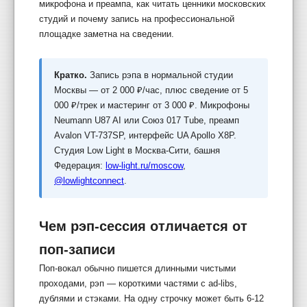
микрофона и преампа, как читать ценники московских
студий и почему запись на профессиональной
площадке заметна на сведении.
Кратко.
Запись рэпа в нормальной студии
Москвы — от 2 000 ₽/час, плюс сведение от 5
000 ₽/трек и мастеринг от 3 000 ₽. Микрофоны
Neumann U87 AI или Союз 017 Tube, преамп
Avalon VT-737SP, интерфейс UA Apollo X8P.
Студия Low Light в Москва-Сити, башня
Федерация:
low-light.ru/moscow
,
@lowlightconnect
.
Чем рэп-сессия отличается от
поп-записи
Поп-вокал обычно пишется длинными чистыми
проходами, рэп — короткими частями с ad-libs,
дублями и стэками. На одну строчку может быть 6-12