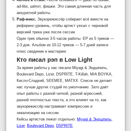
ad-libs, шёпот, фишки. Это самая длинная часть для
аккуратной работы.
Раф-микс.
Звукорежиссёр собирает всё вместе на
референс-уровень, чтобы артист уехал с черновой
версией трека уже после сессии.
Один трек обычно 3-5 часов работы. EP из 5 треков —
2-3 дня. Альбом из 10-12 треков — 5-7 дней записи
плюс сведение и мастеринг.
Кто писал рэп в Low Light
За время работы у нас писали Miyagi & Эндшпиль,
Boulevard Depo, Lizer, DSPRITE, T-Killah, MIA BOYKA,
Кисло-Сладкий, SEEMEE, MATXX. Список не делает
нас лучше других студий по умолчанию. Зато даёт
опыт работы с разной читкой, разной агрессией,
разной плотностью текста, а это влияет на то, как
звукорежиссёр настраивает компрессию и
эквализацию на сессии.
Кейсы артистов лежат отдельно:
Miyagi & Эндшпиль
,
Lizer
,
Boulevard Depo
,
DSPRITE
.