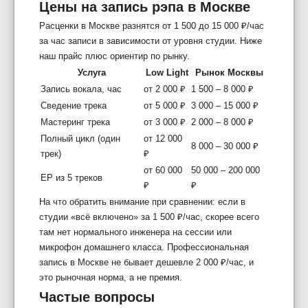
Цены на запись рэпа в Москве
Расценки в Москве разнятся от 1 500 до 15 000 ₽/час
за час записи в зависимости от уровня студии. Ниже
наш прайс плюс ориентир по рынку.
Услуга
Low Light
Рынок Москвы
Запись вокала, час
от 2 000 ₽
1 500 – 8 000 ₽
Сведение трека
от 5 000 ₽
3 000 – 15 000 ₽
Мастеринг трека
от 3 000 ₽
2 000 – 8 000 ₽
Полный цикл (один
от 12 000
8 000 – 30 000 ₽
трек)
₽
от 60 000
50 000 – 200 000
EP из 5 треков
₽
₽
На что обратить внимание при сравнении: если в
студии «всё включено» за 1 500 ₽/час, скорее всего
там нет нормального инженера на сессии или
микрофон домашнего класса. Профессиональная
запись в Москве не бывает дешевле 2 000 ₽/час, и
это рыночная норма, а не премия.
Частые вопросы