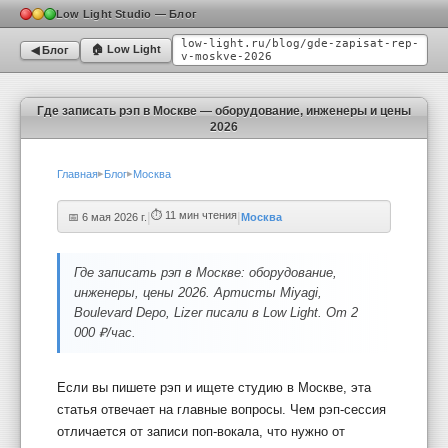
Студия звукозаписи Москва
Запись вокала Москва
Сведение тр
Low Light Studio — Блог
low-light.ru/blog/
gde-zapisat-rep-
🏠 Low Light
◀ Блог
v-moskve-2026
Где записать рэп в Москве — оборудование, инженеры и цены
2026
▸
▸
Главная
Блог
Москва
|
|
⏱
11
мин чтения
📅
6 мая 2026 г.
Москва
Где записать рэп в Москве: оборудование,
инженеры, цены 2026. Артисты Miyagi,
Boulevard Depo, Lizer писали в Low Light. От 2
000 ₽/час.
Если вы пишете рэп и ищете студию в Москве, эта
статья отвечает на главные вопросы. Чем рэп-сессия
отличается от записи поп-вокала, что нужно от