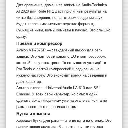
Для сравнения, домашняя запись на Audio-Technica
AT2020 или Rode NT1 даст приличный результат на
читке без сведения, но на готовом сведении звук
будет «плоским»: меньше верхних формант,
бубнящие низы, шумы комнаты в паузах. Это слышно
сразу.
Преамп и компрессор
Avalon VT-737SP — стандартный выбор для рэп-
записи. Это ламповый канал с EQ и компрессором,
который пишут «на трек». То есть вокал уже идёт в
Pro Tools с лёгкой компрессией и подкрашен на
нужную частоту. Это экономит время на сведении и
даёт характер.
Альтернатива — Universal Audio LA-610 или SSL
Channel. У всех свой характер, но смысл один:
сделать вокал «горячим» уже на этапе записи, а не
размазывать его в плагинах потом.
Бутка и комната
Хорошая бутка для рэпа — это не вата на стенах. Это
рассчитанная акустика: басовые ловушки в углах,